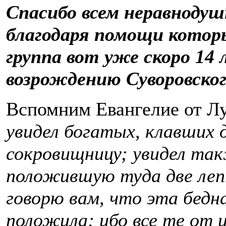
Спасибо всем неравноду
благодаря помощи кото
группа вот уже скоро 14
возрождению Суворовско
Вспомним Евангелие от Л
увидел богатых, клавших 
сокровищницу; увидел так
положившую туда две леп
говорю вам, что эта бедна
положила; ибо все те от 