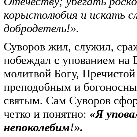
Отечеству; убегать роско
корыстолюбия и искать сл
добродетель!».
Суворов жил, служил, сра
побеждал с упованием на Б
молитвой Богу, Пречистой
преподобным и богоносны
святым. Сам Суворов сфо
четко и понятно:
«Я упова
непоколебим!».