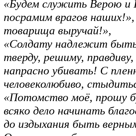
«Будем служить Верою и 
посрамим врагов наших!»,
товарища выручай!»,
«Солдату надлежит быть 
тверду, решиму, правдиву,
напрасно убивать! С пле
человеколюбиво, стыдитьс
«Потомство моё, прошу б
всяко дело начинать благ
до издыхания быть верны