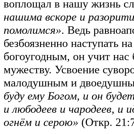
воплощал в нашу жизнь с
нашима вскоре и разорити
помолимся»
. Ведь равноа
безбоязненно наступать н
богоугодным, он учит нас 
мужеству. Усвоение сувор
малодушным и двоедушным
буду ему Богом, и он буде
и любодеев и чародеев, и 
огнём и серою»
(Откр. 21:7